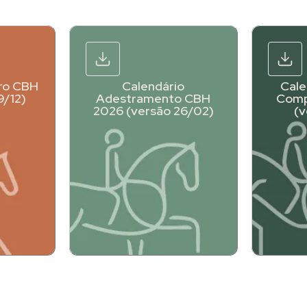
ro CBH
Calendário
Cale
9/12)
Adestramento CBH
Comp
2026 (versão 26/02)
(v