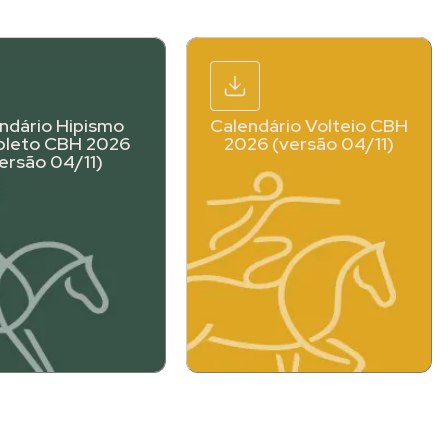
ndário Hipismo
Calendário Volteio CBH
leto CBH 2026
2026 (versão 04/11)
ersão 04/11)