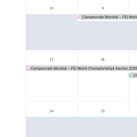
0
1
10
11
evento,
evento,
Campeonato Mundial – FEI Wor
1
1
17
18
evento,
evento,
Campeonato Mundial – FEI World Championships Aachen 202
C
0
0
24
25
evento,
evento,