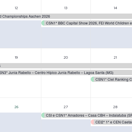
1
2
2
12
13
14
evento,
eventos,
event
ld Championships Aachen 2026
CSN1* BBC Capital Show 2026, FEI World Children e 
2
2
3
19
20
21
eventos,
eventos,
event
6
SN3* Junia Rabello – Centro Hípico Junia Rabello – Lagoa Santa (MG)
0
1
2
26
27
28
evento,
evento,
event
CSI e CSN1* Amadores – Casa CBH – Indaiatuba (S
CEI2* 1* e CEN Caeta