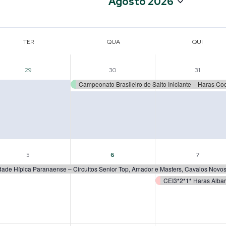
Agosto 2026
a
data.
TER
QUA
QUI
0
1
1
29
30
31
evento,
evento,
event
Campeonato Brasileiro de Salto Iniciante – Haras Co
1
1
2
5
6
7
evento,
evento,
event
dade Hípica Paranaense – Circuitos Senior Top, Amador e Masters, Cavalos Novo
CEI3*2*1* Haras Alba