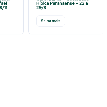
fael
Hípica Paranaense – 22 a
9/11
29/9
Saiba mais