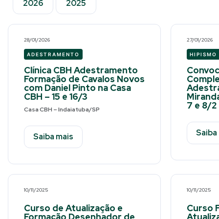
2026
2025
28/01/2026
27/01/2026
ADESTRAMENTO
HIPISMO
Clínica CBH Adestramento
Convoc
Formação de Cavalos Novos
Complet
com Daniel Pinto na Casa
Adestr
CBH – 15 e 16/3
Miranda
7 e 8/2
Casa CBH – Indaiatuba/SP
Saiba
Saiba mais
10/11/2025
10/11/2025
Curso de Atualização e
Curso 
Formação Desenhador de
Atualiz