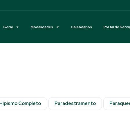
Geral
Modalidades
Calendários
Portal de Servi
Hipismo Completo
Paradestramento
Paraque