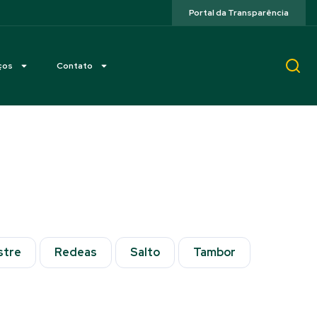
Portal da Transparência
ços
Contato
stre
Redeas
Salto
Tambor