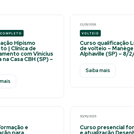
22/01/2026
 COMPLETO
VOLTEIO
ação Hipismo
Curso qualificação 
o | Clínica de
de volteio – Manège
amento com Vinícius
Alphaville (SP) – 8/
 na Casa CBH (SP) –
Saiba mais
 mais
30/10/2025
Formação e
Curso presencial f
ação para
e atualização Desen