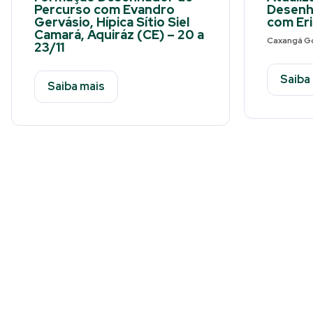
Percurso com Evandro
Desenh
Gervásio, Hípica Sítio Siel
com Eri
Camará, Aquiráz (CE) – 20 a
Caxangá Go
23/11
Saiba
Saiba mais