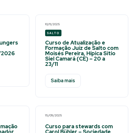
10/11/2025
SALTO
Lungers
Curso de Atualização e
Formação Juíz de Salto com
2/2026
Moisés Pereira, Hípica Sítio
Siel Camará (CE) – 20 a
23/11
Saiba mais
15/09/2025
ormação
Curso para stewards com
hador
Carol Bühler – Sociedade