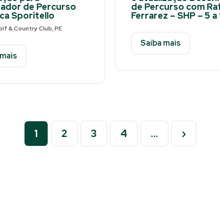
ador de Percurso
de Percurso com Ra
ca Sporitello
Ferrarez – SHP – 5 a 
lf & Country Club, PE
Saiba mais
 mais
1
2
3
4
…
›