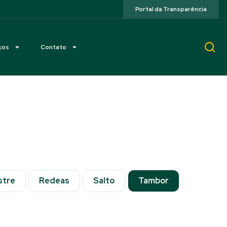
Portal da Transparência
ços
Contato
stre
Redeas
Salto
Tambor