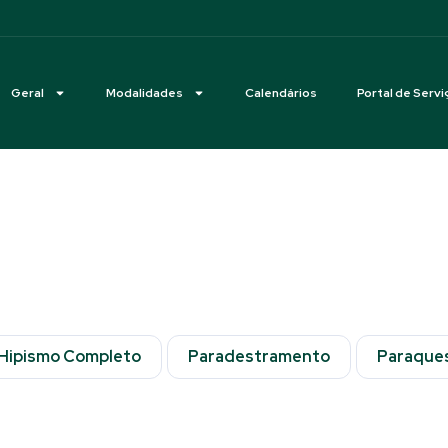
Geral
Modalidades
Calendários
Portal de Servi
Hipismo Completo
Paradestramento
Paraque