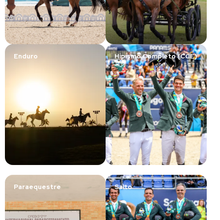
Enduro
Hipismo Completo (CCE)
Paraequestre
Salto