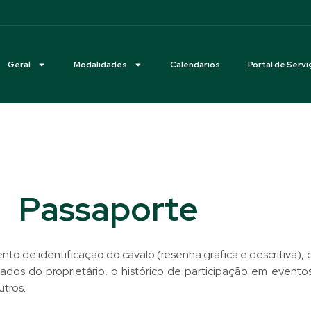
Geral
Modalidades
Calendários
Portal de Servi
Passaporte
o de identificação do cavalo (resenha gráfica e descritiva),
os do proprietário, o histórico de participação em eventos
utros.