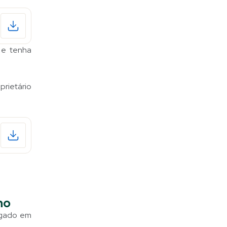
 e tenha
prietário
no
ogado em