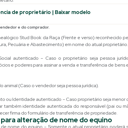
etário.
ncia de proprietário | Baixar modelo
vendedor e do comprador.
nealógico Stud Book da Raça (Frente e verso) reconhecido p
ltura, Pecuária e Abastecimento) em nome do atual proprietário
ocial autenticado – Caso o proprietário seja pessoa jurídi
ócios e poderes para assinar a venda e transferência de ben
do animal (Caso o vendedor seja pessoa jurídica).
to ou Identidade autenticado – Caso proprietário seja menor 
r também identidade autenticada do responsável (pai ou mã
ecer firma do formulário de transferência de propriedade.
para alteração de nome do equino
 de nome do equino – Somente o atual proprietário poderá so