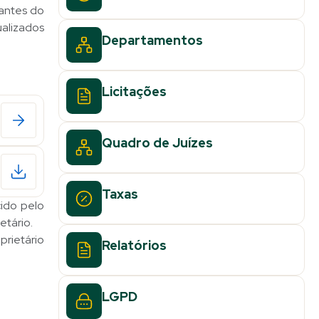
tantes do
alizados
Departamentos
Licitações
Quadro de Juízes
Taxas
ido pelo
etário.
prietário
Relatórios
LGPD