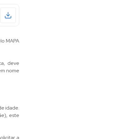
elo MAPA
.
ca, deve
s em nome
de idade.
e), este
licitar a