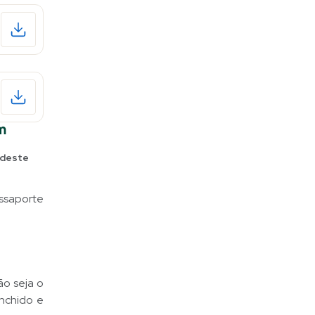
m
 deste
ssaporte
ão seja o
enchido e