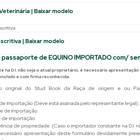
Veterinária | Baixar modelo
critiva
scritiva | Baixar modelo
a passaporte de EQUINO IMPORTADO com/ se
 na D.I. não seja o atual proprietário, é necessário apresentação
nchido e com firma reconhecida.
ico original do Stud Book da Raça de origem e ou Pa
de Importação (Deve está assinada pelo representante legal);
e de importação.
o de importação.
rência de propriedade. (Caso o importador constante na D.I. n
é necessário apresentação deste formulário devidamente pre