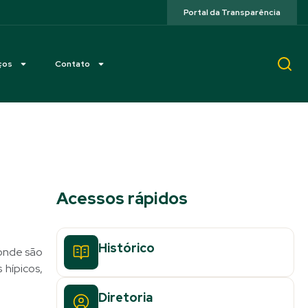
Portal da Transparência
ços
Contato
Acessos rápidos
Histórico
 onde são
 hípicos,
Diretoria