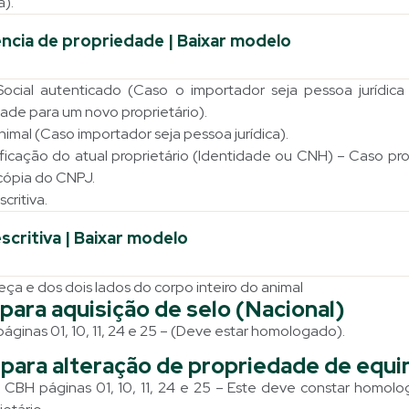
a).
ncia de propriedade | Baixar modelo
ocial autenticado (Caso o importador seja pessoa jurídica
dade para um novo proprietário).
nimal (Caso importador seja pessoa jurídica).
icação do atual proprietário (Identidade ou CNH) – Caso pro
 cópia do CNPJ.
critiva.
scritiva | Baixar modelo
eça e dos dois lados do corpo inteiro do animal
ara aquisição de selo (Nacional)​
ginas 01, 10, 11, 24 e 25 – (Deve estar homologado).
para alteração de propriedade de equi
 CBH páginas 01, 10, 11, 24 e 25 – Este deve constar homol