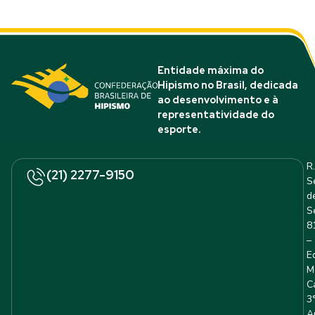
Entidade máxima do
Hipismo no Brasil, dedicada
ao desenvolvimento e à
representatividade do
esporte.
R.
(21) 2277-9150
S
d
S
8
–
E
M
C
3
A