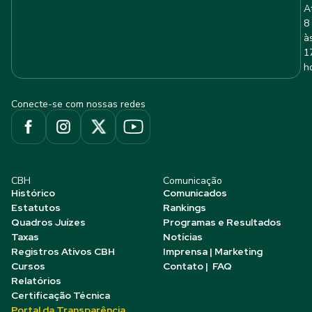
A
8
à
1
h
Conecte-se com nossas redes
CBH
Comunicação
Histórico
Comunicados
Estatutos
Rankings
Quadros Juízes
Programas e Resultados
Taxas
Notícias
Registros Ativos CBH
Imprensa | Marketing
Cursos
Contato | FAQ
Relatórios
Certificação Técnica
Portal da Transparência