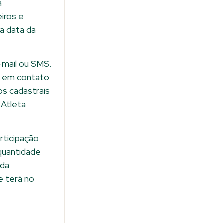
à
eiros e
a data da
-mail ou SMS.
r em contato
s cadastrais
 Atleta
rticipação
quantidade
ada
e terá no