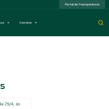
Portal da Transparência
ços
Contato
as
ia 29/4, às