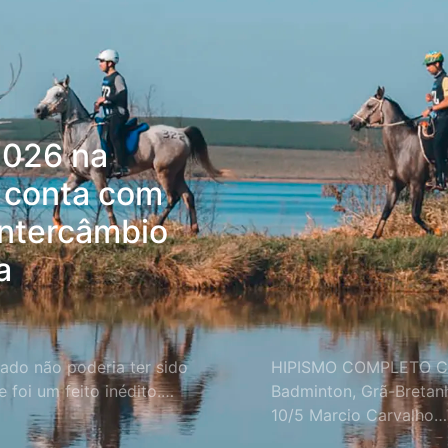
2026 na
 conta com
intercâmbio
a
tado não poderia ter sido
HIPISMO COMPLETO C
e foi um feito inédito.…
Badminton, Grã-Bretanh
10/5 Marcio Carvalho…