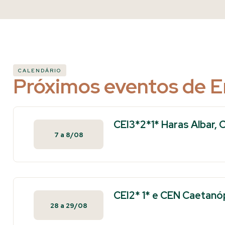
CALENDÁRIO
Próximos eventos de 
CEI3*2*1* Haras Albar,
7
a
8/08
CEI2* 1* e CEN Caetanó
28
a
29/08