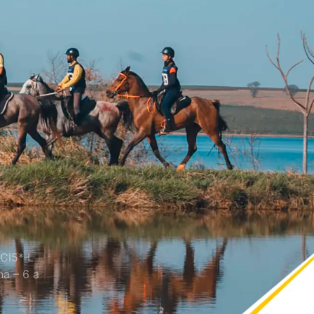
CI5* L
a – 6 a