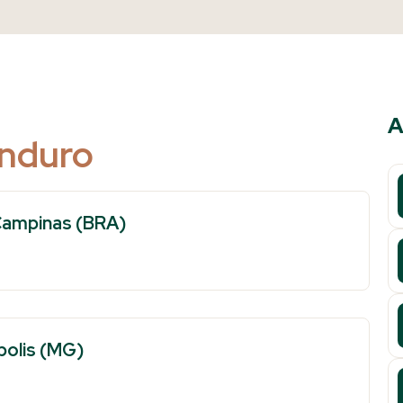
A
Enduro
 Campinas (BRA)
polis (MG)