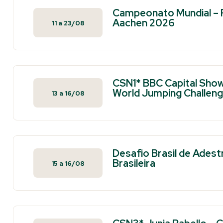
Campeonato Mundial – 
Aachen 2026
11
a
23/08
CSN1* BBC Capital Show 
World Jumping Challenge
13
a
16/08
Desafio Brasil de Ades
Brasileira
15
a
16/08