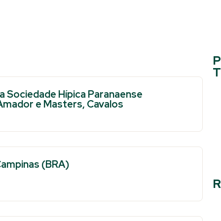
P
T
da Sociedade Hípica Paranaense
 Amador e Masters, Cavalos
 Campinas (BRA)
R