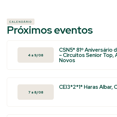
CALENDÁRIO
Próximos eventos
CSN5* 81º Aniversário 
– Circuitos Senior Top,
4
a
9/08
Novos
CEI3*2*1* Haras Albar,
7
a
8/08