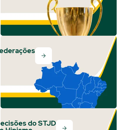
ederações
ecisões do STJD