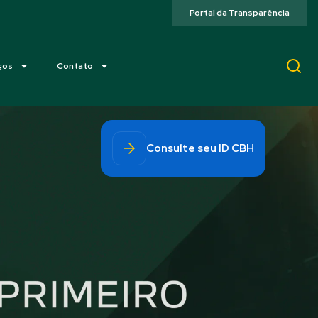
Portal da Transparência
ços
Contato
Consulte seu ID CBH