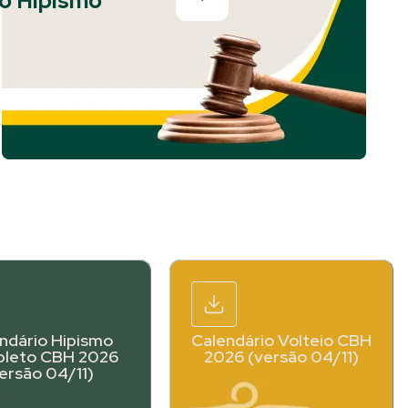
o Hipismo
ndário Hipismo
Calendário Volteio CBH
leto CBH 2026
2026 (versão 04/11)
ersão 04/11)