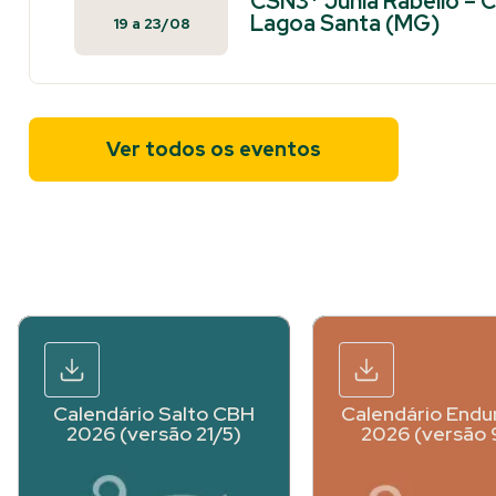
CSN3* Junia Rabello – C
Lagoa Santa (MG)
19
a
23/08
Ver todos os eventos
Calendário Salto CBH
Calendário Endu
2026 (versão 21/5)
2026 (versão 