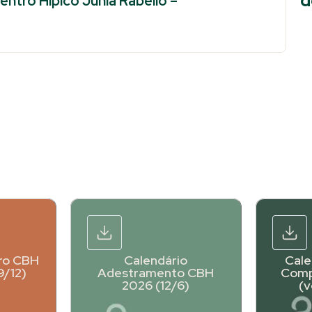
d
entro Hípico Junia Rabello –
ro CBH
Calendário
Cale
9/12)
Adestramento CBH
Comp
2026 (12/6)
(v