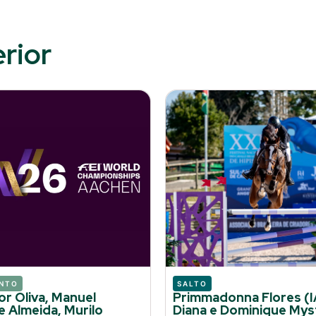
erior
NTO
SALTO
or Oliva, Manuel
Primmadonna Flores (I
e Almeida, Murilo
Diana e Dominique Myst