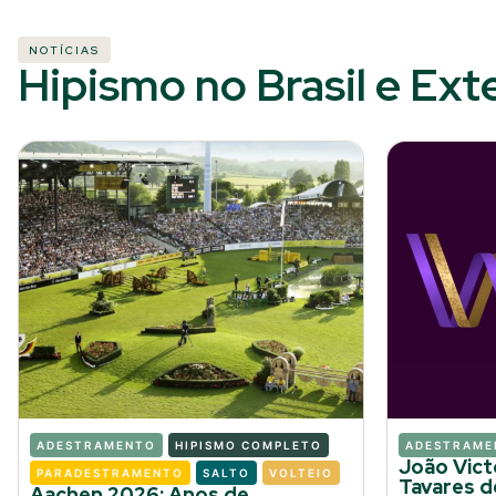
NOTÍCIAS
Hipismo no Brasil e Ext
ADESTRAMENTO
HIPISMO COMPLETO
ADESTRAME
João Vict
PARADESTRAMENTO
SALTO
VOLTEIO
Tavares d
Aachen 2026: Anos de