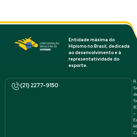
Entidade máxima do
Hipismo no Brasil, dedicada
ao desenvolvimento e à
representatividade do
esporte.
R.
(21) 2277-9150
S
d
S
8
–
E
M
C