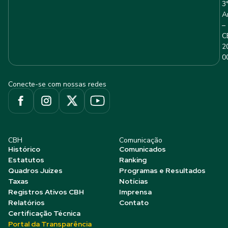
3
A
–
C
2
0
Conecte-se com nossas redes
CBH
Comunicação
Histórico
Comunicados
Estatutos
Ranking
Quadros Juízes
Programas e Resultados
Taxas
Notícias
Registros Ativos CBH
Imprensa
Relatórios
Contato
Certificação Técnica
Portal da Transparência