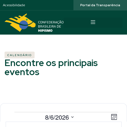
Acessibilidade
Portal da Transparência
CALENDÁRIO
Encontre os principais
eventos
Selecione
Nav
Na
8/6/2026
a
Mês
data.
Calendárior
do