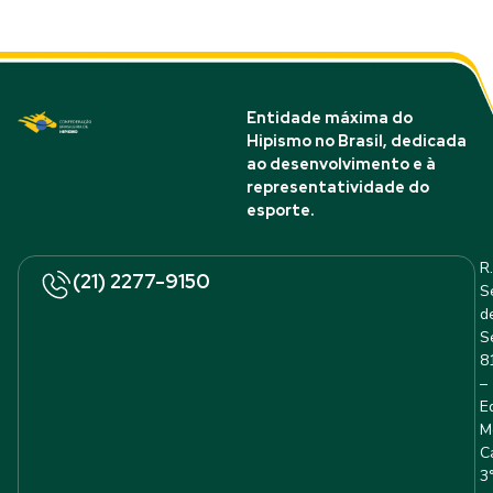
Entidade máxima do
Hipismo no Brasil, dedicada
ao desenvolvimento e à
representatividade do
esporte.
R.
(21) 2277-9150
S
d
S
8
–
E
M
C
3