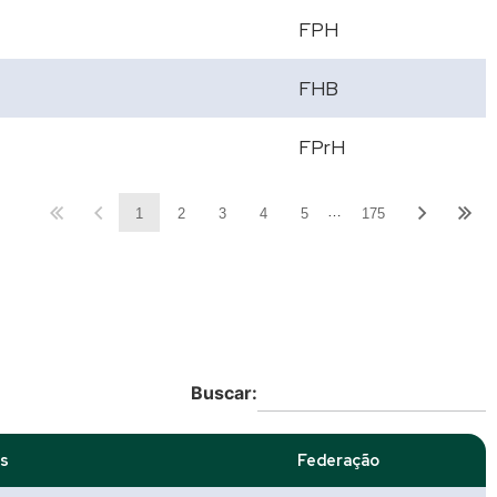
FPH
FHB
FPrH
…
1
2
3
4
5
175
Buscar:
s
Federação