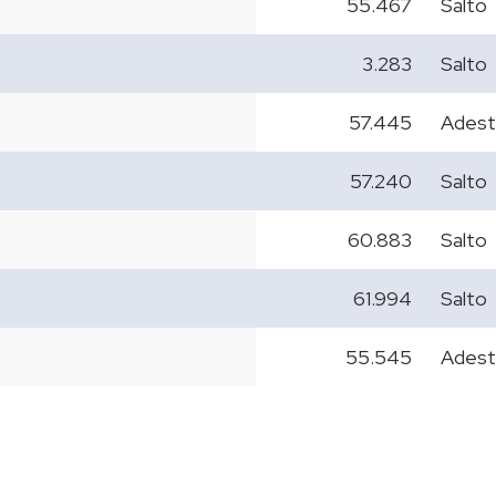
55.467
Salto
3.283
Salto
57.445
Adest
57.240
Salto
60.883
Salto
61.994
Salto
55.545
Adest