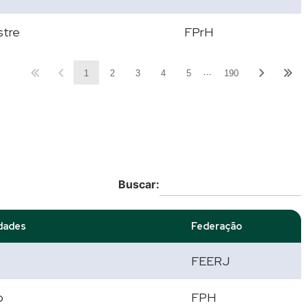
stre
FPrH
…
1
2
3
4
5
190
Buscar:
dades
Federação
FEERJ
o
FPH