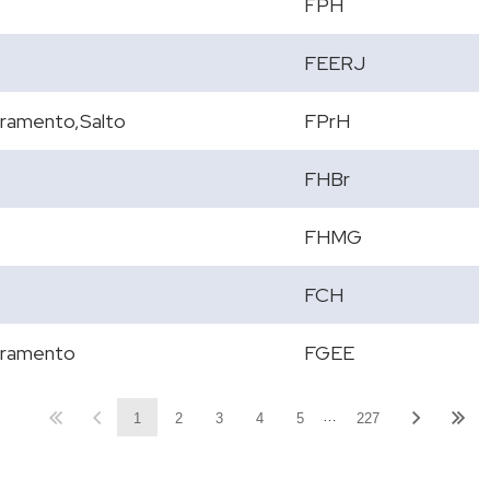
FPH
FEERJ
ramento,Salto
FPrH
FHBr
FHMG
FCH
ramento
FGEE
…
1
2
3
4
5
227