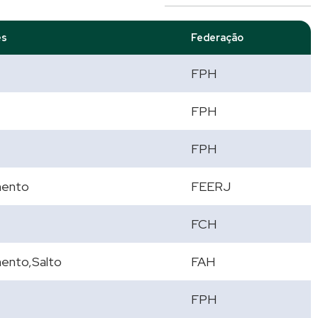
es
Federação
FPH
FPH
FPH
mento
FEERJ
FCH
ento,Salto
FAH
FPH