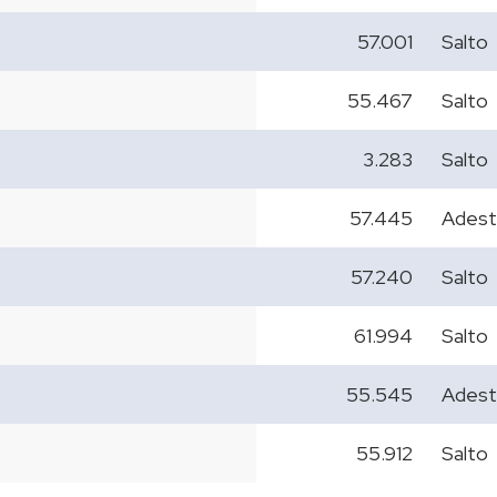
57.001
Salto
55.467
Salto
3.283
Salto
57.445
Adest
57.240
Salto
61.994
Salto
55.545
Adest
55.912
Salto