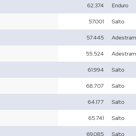
62.374
Enduro
57.001
Salto
57.445
Adestram
55.524
Adestram
61.994
Salto
68.707
Salto
64.177
Salto
65.741
Salto
69.085
Salto