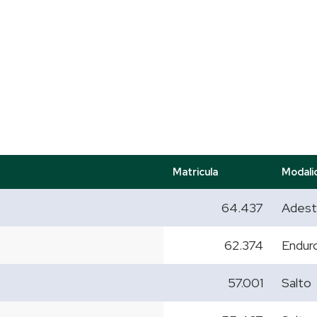
Matricula
Modali
64.437
Adest
62.374
Endur
57.001
Salto