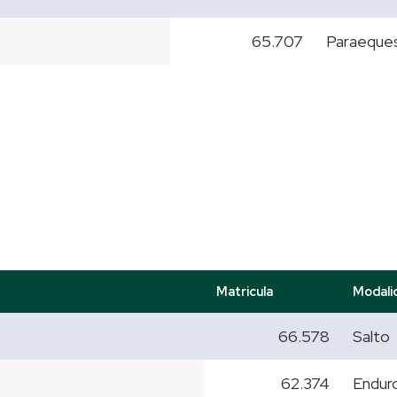
65.707
Paraeque
Matricula
Modali
66.578
Salto
62.374
Endur