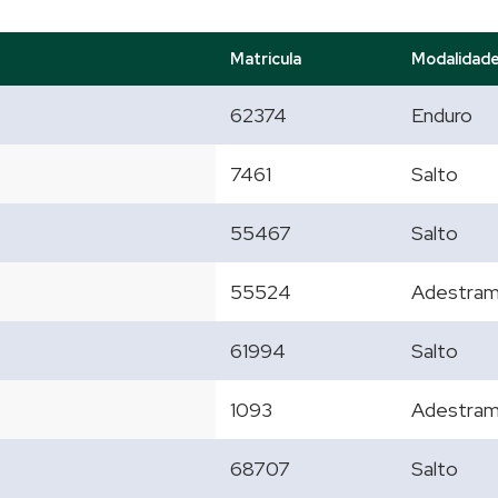
Matricula
Modalidad
62374
Enduro
7461
Salto
55467
Salto
55524
Adestra
61994
Salto
1093
Adestram
68707
Salto