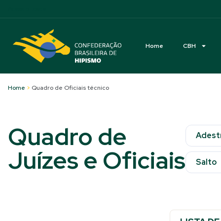
Acessibilidade
Home
CBH
Home
>
Quadro de Oficiais técnico
Quadro de
Adest
Juízes e Oficiais
Salto