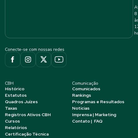
A
8
à
1
h
Conecte-se com nossas redes
CBH
Comunicação
Histórico
Comunicados
Estatutos
Rankings
Quadros Juízes
Programas e Resultados
Taxas
Notícias
Registros Ativos CBH
Imprensa | Marketing
Cursos
Contato | FAQ
Relatórios
Certificação Técnica