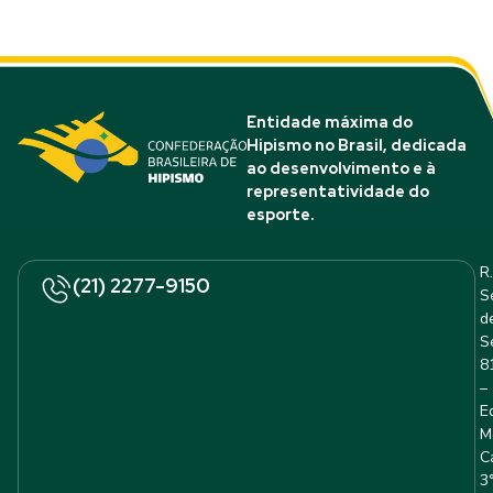
Entidade máxima do
Hipismo no Brasil, dedicada
ao desenvolvimento e à
representatividade do
esporte.
R.
(21) 2277-9150
S
d
S
8
–
E
M
C
3