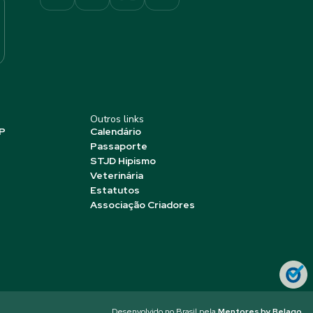
Outros links
P
Calendário
Passaporte
STJD Hipismo
Veterinária
Estatutos
Associação Criadores
Desenvolvido no Brasil pela
Mentores by Belago