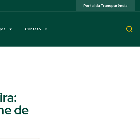
Portal da Transparência
ços
Contato
ra:
ne de