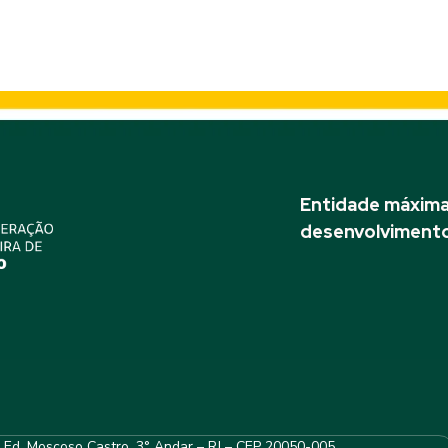
Entidade máxima 
desenvolvimento
– Ed. Moscoso Castro, 3° Andar – RJ – CEP 20050-005