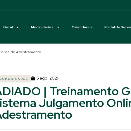
Geral
Modalidades
Calendários
Portal de Servi
 Online de Adestramento
5 ago, 2021
COMUNICADOS
DIADO | Treinamento Gi
istema Julgamento Onli
Adestramento