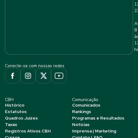
1
2
A
8
à
1
h
Conecte-se com nossas redes
CBH
Comunicação
Histórico
Comunicados
Estatutos
Rankings
Quadros Juízes
Programas e Resultados
Taxas
Notícias
Registros Ativos CBH
Imprensa | Marketing
Cursos
Contato | FAQ