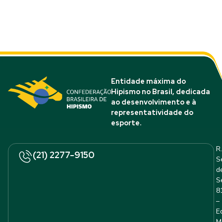
Entidade máxima do
Hipismo no Brasil, dedicada
ao desenvolvimento e à
representatividade do
esporte.
R.
(21) 2277-9150
S
d
S
8
–
E
M