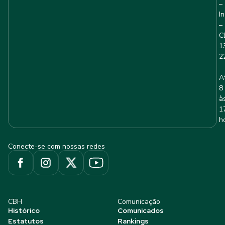
–
I
–
C
1
2
A
8
à
1
h
Conecte-se com nossas redes
CBH
Comunicação
Histórico
Comunicados
Estatutos
Rankings