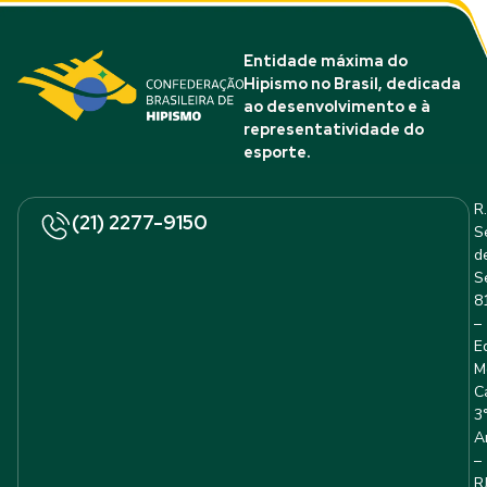
Entidade máxima do
Hipismo no Brasil, dedicada
ao desenvolvimento e à
representatividade do
esporte.
R.
(21) 2277-9150
S
d
S
8
–
E
M
C
3
A
–
R