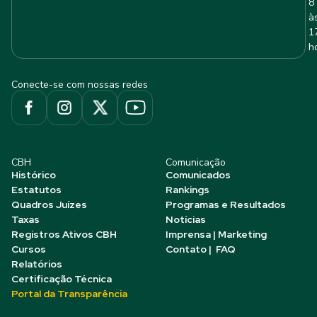
8
à
1
h
Conecte-se com nossas redes
CBH
Comunicação
Histórico
Comunicados
Estatutos
Rankings
Quadros Juízes
Programas e Resultados
Taxas
Notícias
Registros Ativos CBH
Imprensa | Marketing
Cursos
Contato | FAQ
Relatórios
Certificação Técnica
Portal da Transparência