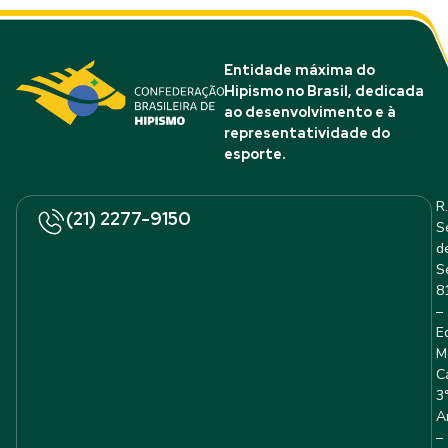
Entidade máxima do
Hipismo no Brasil, dedicada
ao desenvolvimento e à
representatividade do
esporte.
R.
(21) 2277-9150
S
d
S
8
–
E
M
C
3
A
–