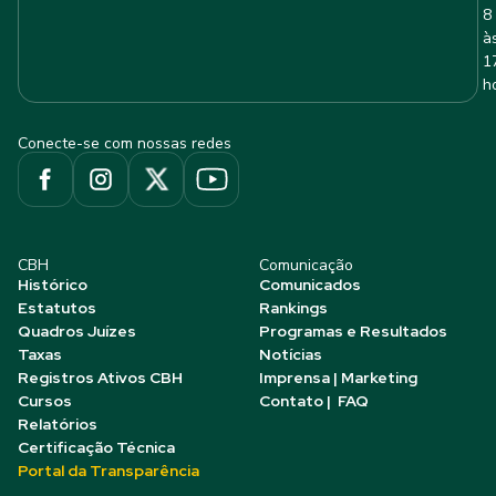
8
à
1
h
Conecte-se com nossas redes
CBH
Comunicação
Histórico
Comunicados
Estatutos
Rankings
Quadros Juízes
Programas e Resultados
Taxas
Notícias
Registros Ativos CBH
Imprensa | Marketing
Cursos
Contato | FAQ
Relatórios
Certificação Técnica
Portal da Transparência