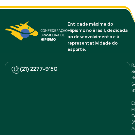
Entidade máxima do
Hipismo no Brasil, dedicada
ao desenvolvimento e à
representatividade do
esporte.
R.
(21) 2277-9150
S
d
S
8
–
E
M
C
3
A
–