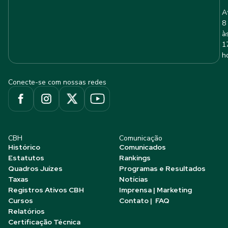
A
8
à
1
h
Conecte-se com nossas redes
CBH
Comunicação
Histórico
Comunicados
Estatutos
Rankings
Quadros Juízes
Programas e Resultados
Taxas
Notícias
Registros Ativos CBH
Imprensa | Marketing
Cursos
Contato | FAQ
Relatórios
Certificação Técnica