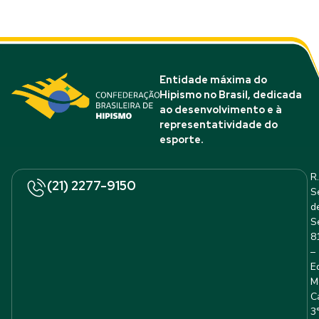
Entidade máxima do
Hipismo no Brasil, dedicada
ao desenvolvimento e à
representatividade do
esporte.
R.
(21) 2277-9150
S
d
S
8
–
E
M
C
3