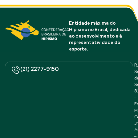
Entidade máxima do
Hipismo no Brasil, dedicada
ao desenvolvimento e à
representatividade do
esporte.
R.
(21) 2277-9150
S
d
S
8
–
E
M
C
3
A
–