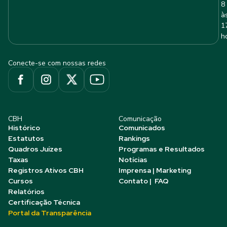
8
à
1
h
Conecte-se com nossas redes
CBH
Comunicação
Histórico
Comunicados
Estatutos
Rankings
Quadros Juízes
Programas e Resultados
Taxas
Notícias
Registros Ativos CBH
Imprensa | Marketing
Cursos
Contato | FAQ
Relatórios
Certificação Técnica
Portal da Transparência