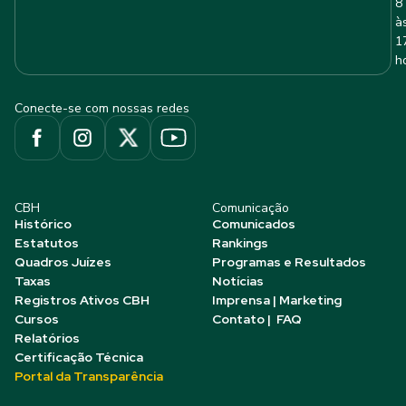
8
à
1
h
Conecte-se com nossas redes
CBH
Comunicação
Histórico
Comunicados
Estatutos
Rankings
Quadros Juízes
Programas e Resultados
Taxas
Notícias
Registros Ativos CBH
Imprensa | Marketing
Cursos
Contato | FAQ
Relatórios
Certificação Técnica
Portal da Transparência