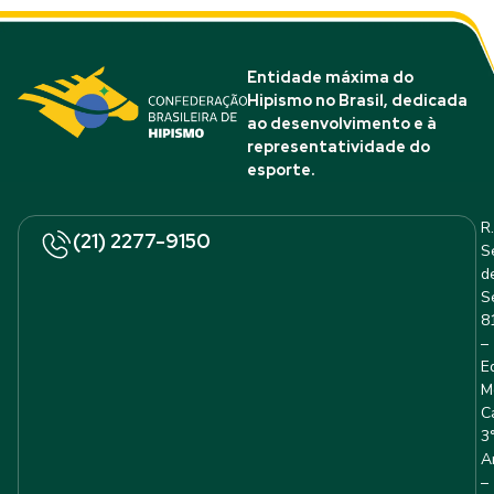
Entidade máxima do
Hipismo no Brasil, dedicada
ao desenvolvimento e à
representatividade do
esporte.
R.
(21) 2277-9150
S
d
S
8
–
E
M
C
3
A
–