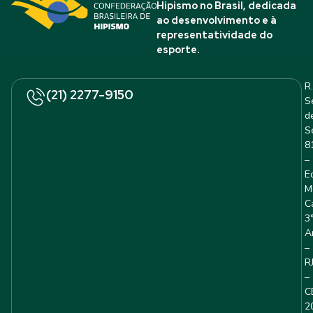
Hipismo no Brasil, dedicada
ao desenvolvimento e à
representatividade do
esporte.
R.
(21) 2277-9150
S
d
S
8
–
E
M
C
3
A
–
R
–
C
2