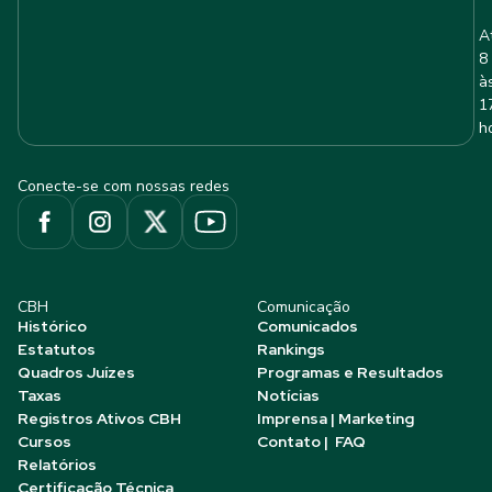
A
8
à
1
h
Conecte-se com nossas redes
CBH
Comunicação
Histórico
Comunicados
Estatutos
Rankings
Quadros Juízes
Programas e Resultados
Taxas
Notícias
Registros Ativos CBH
Imprensa | Marketing
Cursos
Contato | FAQ
Relatórios
Certificação Técnica