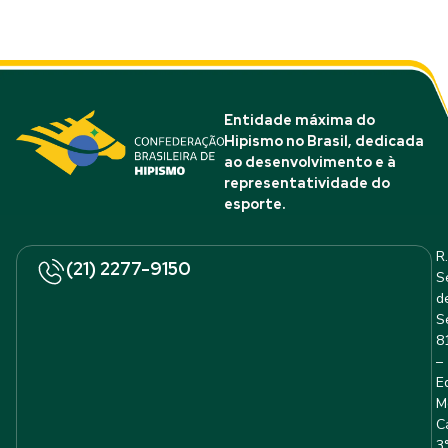
Entidade máxima do
Hipismo no Brasil, dedicada
ao desenvolvimento e à
representatividade do
esporte.
R.
(21) 2277-9150
S
d
S
8
–
E
M
C
3