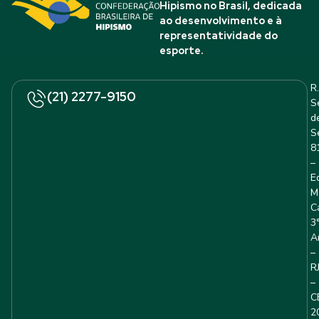
Hipismo no Brasil, dedicada
ao desenvolvimento e à
representatividade do
esporte.
R.
(21) 2277-9150
S
d
S
8
–
E
M
C
3
A
–
R
–
C
2