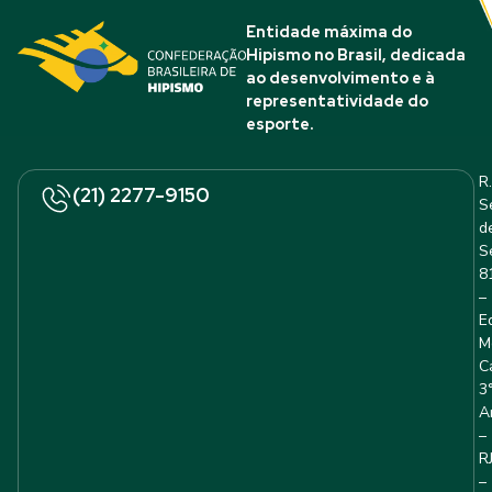
Entidade máxima do
Hipismo no Brasil, dedicada
ao desenvolvimento e à
representatividade do
esporte.
R.
(21) 2277-9150
S
d
S
8
–
E
M
C
3
A
–
R
–