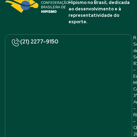
Hipismo no Brasil, dedicada
ao desenvolvimento e à
representatividade do
esporte.
R.
(21) 2277-9150
S
d
S
8
–
E
M
C
3
A
–
R
–
C
2