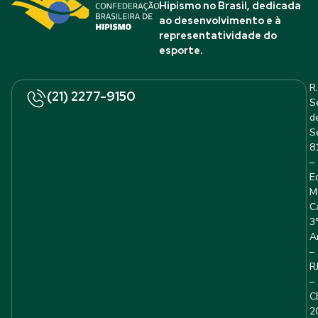
Hipismo no Brasil, dedicada
ao desenvolvimento e à
representatividade do
esporte.
R.
(21) 2277-9150
S
d
S
8
–
E
M
C
3
A
–
R
–
C
2