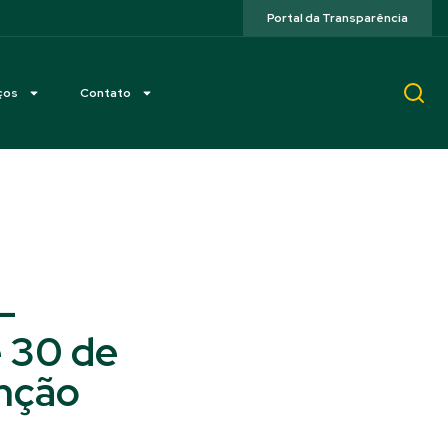
Portal da Transparência
ços
Contato
–
e 30 de
nção