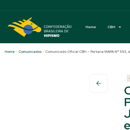
Acessibilidade
Home
CBH
Home
>
Comunicados
>
Comunicado Oficial CBH – Portaria MAPA N° 593
C
P