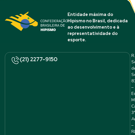
Entidade máxima do
Hipismo no Brasil, dedicada
ao desenvolvimento e à
representatividade do
esporte.
R.
(21) 2277-9150
S
d
S
8
–
E
M
C
3
A
–
R