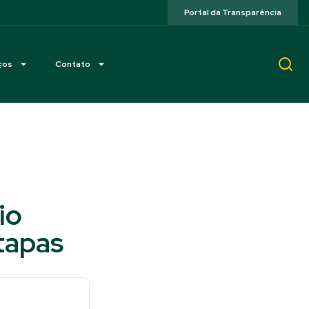
Portal da Transparência
ços
Contato
io
tapas