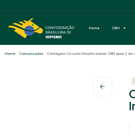
Acessibilidade
Home
CBH
Home
>
Comunicados
>
Contagem Circuito Desafio Indoor CBH após 2 de 
C
I