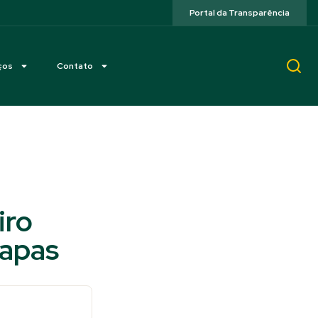
Portal da Transparência
ços
Contato
iro
tapas