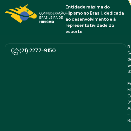
Entidade máxima do
Hipismo no Brasil, dedicada
ao desenvolvimento e à
representatividade do
esporte.
R.
(21) 2277-9150
S
d
S
8
–
E
M
C
3
A
–
R
–