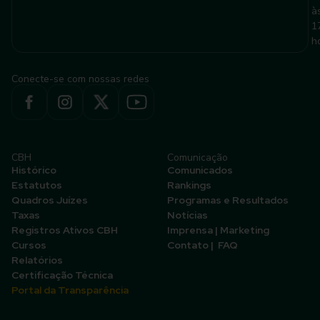
à
1
h
Conecte-se com nossas redes
CBH
Comunicação
Histórico
Comunicados
Estatutos
Rankings
Quadros Juízes
Programas e Resultados
Taxas
Notícias
Registros Ativos CBH
Imprensa | Marketing
Cursos
Contato | FAQ
Relatórios
Certificação Técnica
Portal da Transparência