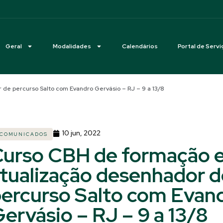
Geral
Modalidades
Calendários
Portal de Servi
de percurso Salto com Evandro Gervásio – RJ – 9 a 13/8
10 jun, 2022
COMUNICADOS
urso CBH de formação 
tualização desenhador d
ercurso Salto com Evan
ervásio – RJ – 9 a 13/8