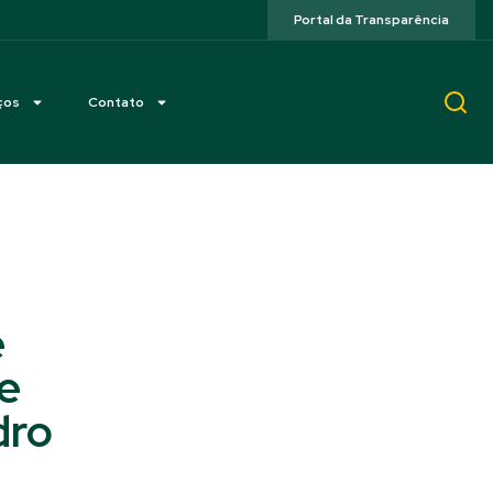
Portal da Transparência
ços
Contato
e
e
dro