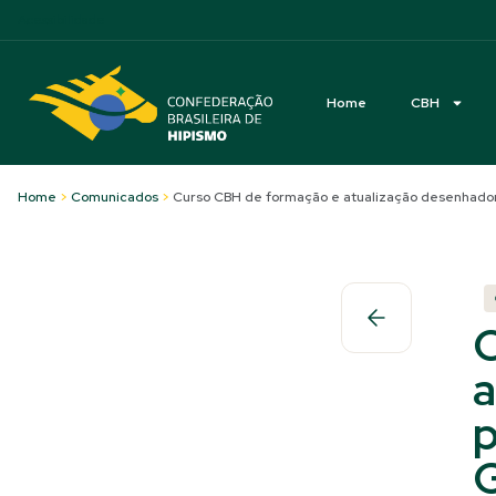
Acessibilidade
Home
CBH
Home
>
Comunicados
>
Curso CBH de formação e atualização desenhador 
C
a
p
G