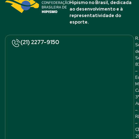
Hipismo no Brasil, dedicada
ao desenvolvimento e à
representatividade do
esporte.
R.
(21) 2277-9150
S
d
S
8
–
E
M
C
3
A
–
R
–
C
2