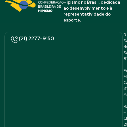
Hipismo no Brasil, dedicada
ao desenvolvimento e à
representatividade do
esporte.
R.
(21) 2277-9150
S
d
S
8
–
E
M
C
3
A
–
R
–
C
2