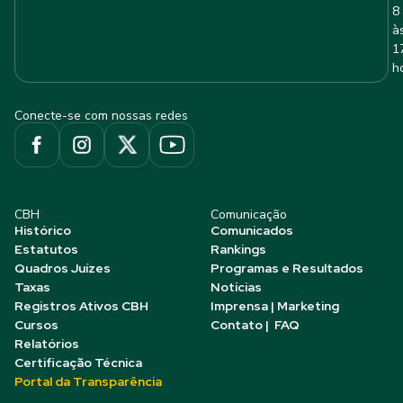
8
à
1
h
Conecte-se com nossas redes
CBH
Comunicação
Histórico
Comunicados
Estatutos
Rankings
Quadros Juízes
Programas e Resultados
Taxas
Notícias
Registros Ativos CBH
Imprensa | Marketing
Cursos
Contato | FAQ
Relatórios
Certificação Técnica
Portal da Transparência