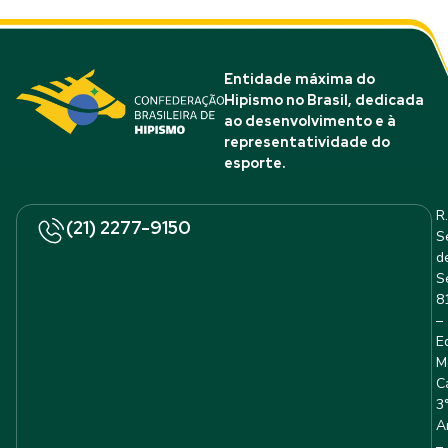
Entidade máxima do
Hipismo no Brasil, dedicada
ao desenvolvimento e à
representatividade do
esporte.
R.
(21) 2277-9150
S
d
S
8
–
E
M
C
3
A
–