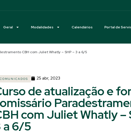
Geral
Modalidades
Calendários
Portal de Servi
destramento CBH com Juliet Whatly – SHP – 3 a 6/5
25 abr, 2023
COMUNICADOS
urso de atualização e f
omissário Paradestrame
BH com Juliet Whatly –
 a 6/5