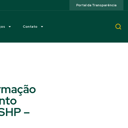
Portal da Transparência
ços
Contato
ormação
nto
 SHP –