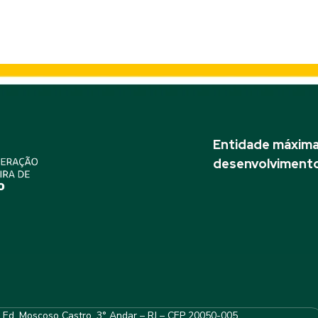
Entidade máxima 
desenvolvimento
– Ed. Moscoso Castro, 3° Andar – RJ – CEP 20050-005