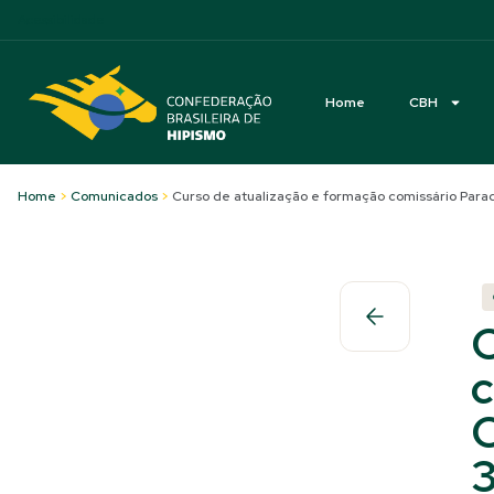
Acessibilidade
Home
CBH
Home
>
Comunicados
>
Curso de atualização e formação comissário Para
C
c
C
3