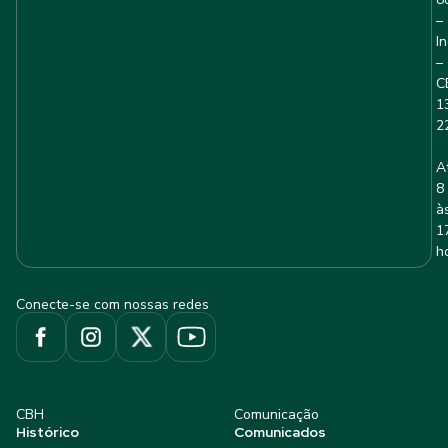
–
I
–
C
1
2
A
8
à
1
h
Conecte-se com nossas redes
CBH
Comunicação
Histórico
Comunicados