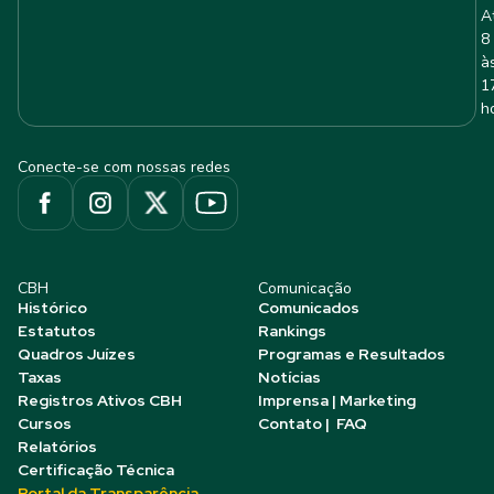
A
8
à
1
h
Conecte-se com nossas redes
CBH
Comunicação
Histórico
Comunicados
Estatutos
Rankings
Quadros Juízes
Programas e Resultados
Taxas
Notícias
Registros Ativos CBH
Imprensa | Marketing
Cursos
Contato | FAQ
Relatórios
Certificação Técnica
Portal da Transparência