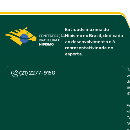
Entidade máxima do
Hipismo no Brasil, dedicada
ao desenvolvimento e à
representatividade do
esporte.
R.
(21) 2277-9150
S
d
S
8
–
E
M
C
3