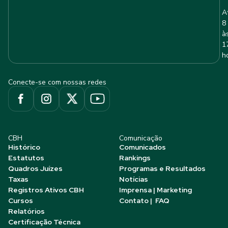
A
8
à
1
h
Conecte-se com nossas redes
CBH
Comunicação
Histórico
Comunicados
Estatutos
Rankings
Quadros Juízes
Programas e Resultados
Taxas
Notícias
Registros Ativos CBH
Imprensa | Marketing
Cursos
Contato | FAQ
Relatórios
Certificação Técnica