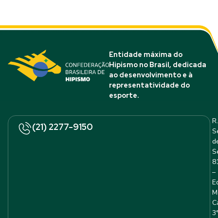
Entidade máxima do
Hipismo no Brasil, dedicada
ao desenvolvimento e à
representatividade do
esporte.
R.
(21) 2277-9150
S
d
S
8
–
E
M
C
3