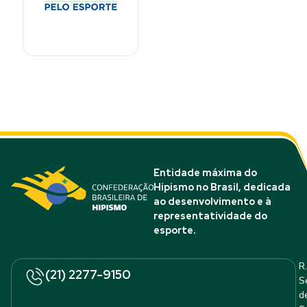
Entidade máxima do
Hipismo no Brasil, dedicada
ao desenvolvimento e à
representatividade do
esporte.
R.
(21) 2277-9150
S
d