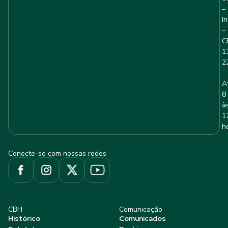
–
I
–
C
1
2
A
8
à
1
h
Conecte-se com nossas redes
CBH
Comunicação
Histórico
Comunicados