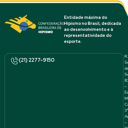
Entidade máxima do
Hipismo no Brasil, dedicada
ao desenvolvimento e à
representatividade do
esporte.
R.
(21) 2277-9150
S
d
S
8
–
E
M
C
3
A
–