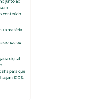
mo junto ao
l sem
 o conteúdo
ou a matéria
sicionou ou
cia digital
s.
balha para que
al sejam 100%