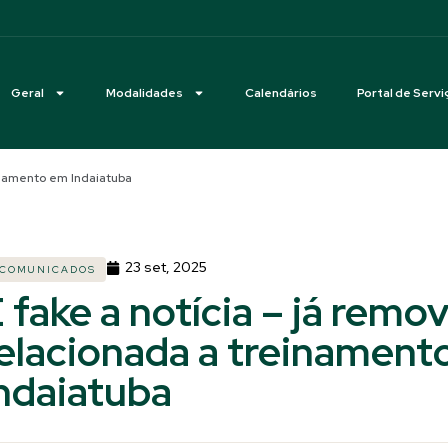
Geral
Modalidades
Calendários
Portal de Servi
einamento em Indaiatuba
23 set, 2025
COMUNICADOS
 fake a notícia – já remo
elacionada a treinament
ndaiatuba