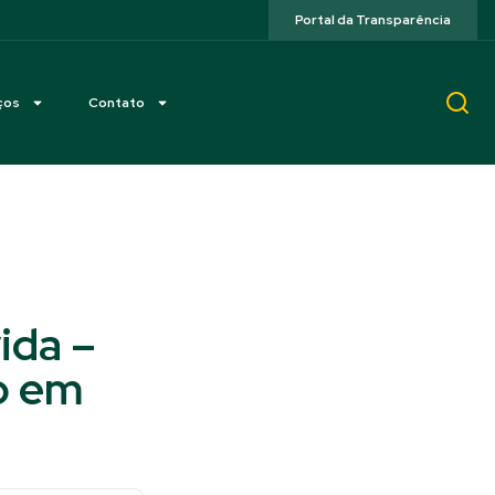
Portal da Transparência
ços
Contato
vida –
o em