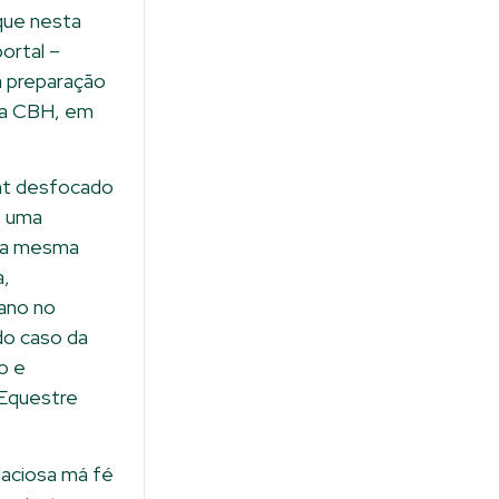
que nesta
ortal –
à preparação
sa CBH, em
nt desfocado
e uma
e a mesma
a,
ano no
ido caso da
o e
 Equestre
daciosa má fé