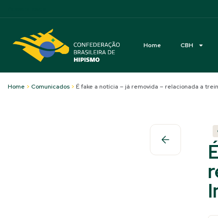
Acessibilidade
Home
CBH
Home
>
Comunicados
>
É fake a notícia – já removida – relacionada a tr
É
r
I