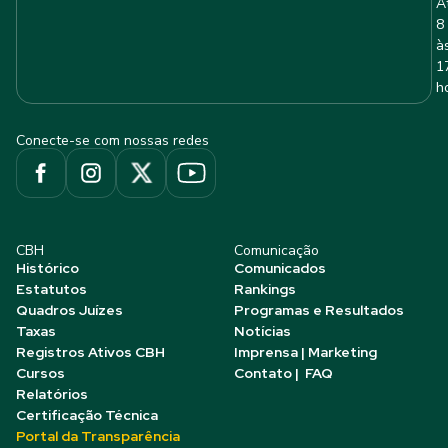
A
8
à
1
h
Conecte-se com nossas redes
CBH
Comunicação
Histórico
Comunicados
Estatutos
Rankings
Quadros Juízes
Programas e Resultados
Taxas
Notícias
Registros Ativos CBH
Imprensa | Marketing
Cursos
Contato | FAQ
Relatórios
Certificação Técnica
Portal da Transparência