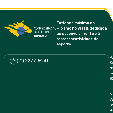
Entidade máxima do
Hipismo no Brasil, dedicada
ao desenvolvimento e à
representatividade do
esporte.
R.
(21) 2277-9150
S
d
S
8
–
E
M
C
3
A