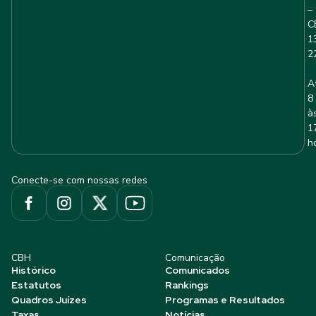
–
C
1
2
A
8
à
1
h
Conecte-se com nossas redes
CBH
Comunicação
Histórico
Comunicados
Estatutos
Rankings
Quadros Juízes
Programas e Resultados
Taxas
Notícias