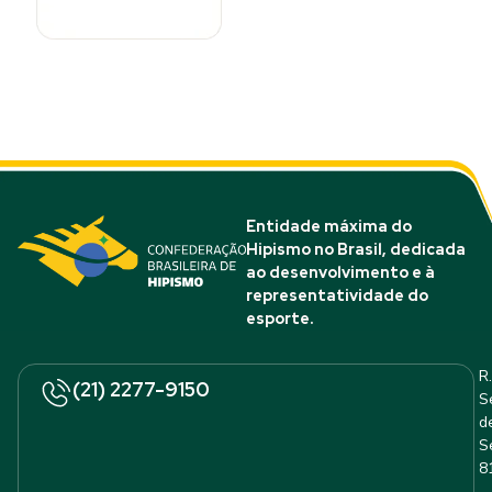
Entidade máxima do
Hipismo no Brasil, dedicada
ao desenvolvimento e à
representatividade do
esporte.
R.
(21) 2277-9150
S
d
S
8
–