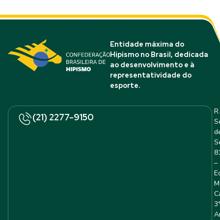
Entidade máxima do
Hipismo no Brasil, dedicada
ao desenvolvimento e à
representatividade do
esporte.
R.
(21) 2277-9150
S
d
S
8
–
E
M
C
3
A