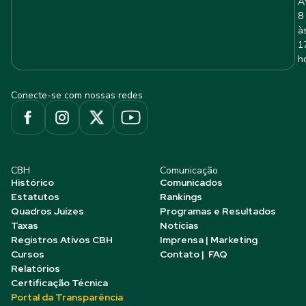
A
8
à
1
h
Conecte-se com nossas redes
CBH
Comunicação
Histórico
Comunicados
Estatutos
Rankings
Quadros Juízes
Programas e Resultados
Taxas
Notícias
Registros Ativos CBH
Imprensa | Marketing
Cursos
Contato | FAQ
Relatórios
Certificação Técnica
Portal da Transparência