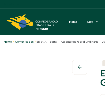
Acessibilidade
Home
CBH
Home
>
Comunicados
>
ERRATA – Edital – Assembleia Geral Ordinária – 
E
G